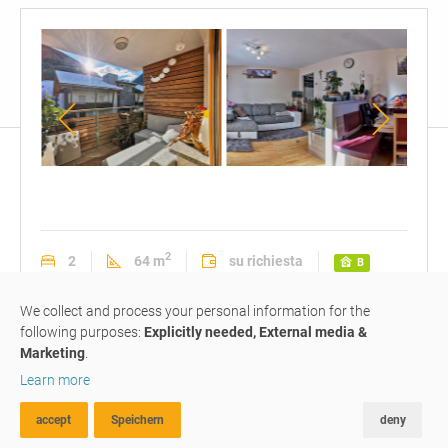
2
2
64 m
su richiesta
B
appartamento
#217
venduto
We collect and process your personal information for the
following purposes:
Explicitly needed, External media &
Marketing
.
bilocale soleggiato in casa
Learn more
clima
B
accept
Speichern
deny
RICERCA AVANZATA
FAVORITI
CONFRONTA