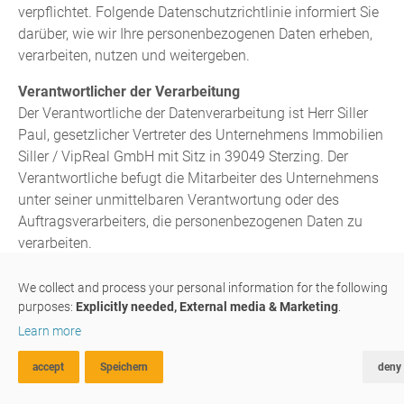
verpflichtet. Folgende Datenschutzrichtlinie informiert Sie
darüber, wie wir Ihre personenbezogenen Daten erheben,
verarbeiten, nutzen und weitergeben.
Verantwortlicher der Verarbeitung
Der Verantwortliche der Datenverarbeitung ist Herr Siller
Paul, gesetzlicher Vertreter des Unternehmens Immobilien
Siller / VipReal GmbH mit Sitz in 39049 Sterzing. Der
Verantwortliche befugt die Mitarbeiter des Unternehmens
unter seiner unmittelbaren Verantwortung oder des
Auftragsverarbeiters, die personenbezogenen Daten zu
verarbeiten.
Der Datenschutzbeauftragte ist Dr. Siller Lukas.
We collect and process your personal information for the following
Zweck der Datenverarbeitung
purposes:
Explicitly needed, External media & Marketing
.
Die zur Verfügung gestellten personenbezogenen Daten
Learn more
sind notwendig für den Abschluss- bzw. der Erfüllung
eines Vertrages, oder zur Einhaltung von gesetzlichen
accept
Speichern
deny
ADVANCED SEARCH
FAVOURITES
COMPA
Bestimmungen.