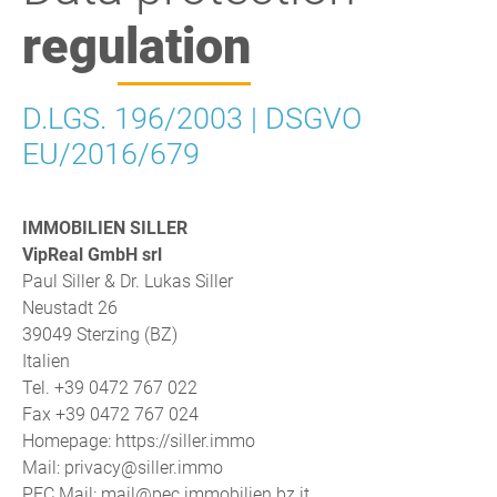
regulation
D.LGS. 196/2003 | DSGVO
EU/2016/679
IMMOBILIEN SILLER
VipReal GmbH srl
Paul Siller & Dr. Lukas Siller
Neustadt 26
39049 Sterzing (BZ)
Italien
Tel. +39 0472 767 022
Fax +39 0472 767 024
Homepage: https://siller.immo
Mail: privacy@siller.immo
PEC Mail: mail@pec.immobilien.bz.it