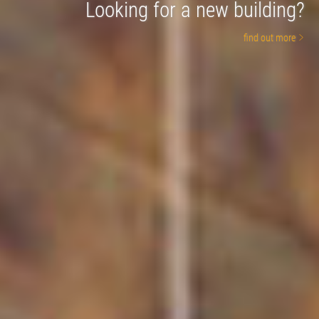
...affordable used real estate?
Looking for a new building?
find out more
find out more