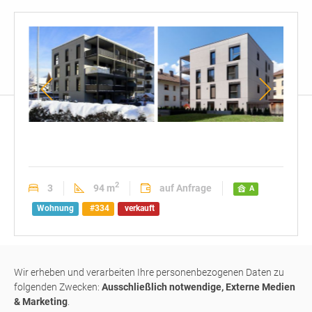
Außenansicht
Außenansicht
Auße
2
3
94 m
auf Anfrage
A
Wohnung
#334
verkauft
neue 3-Z-Wohnung im
Wir erheben und verarbeiten Ihre personenbezogenen Daten zu
Klimahaus
A
folgenden Zwecken:
Ausschließlich notwendige, Externe Medien
& Marketing
.