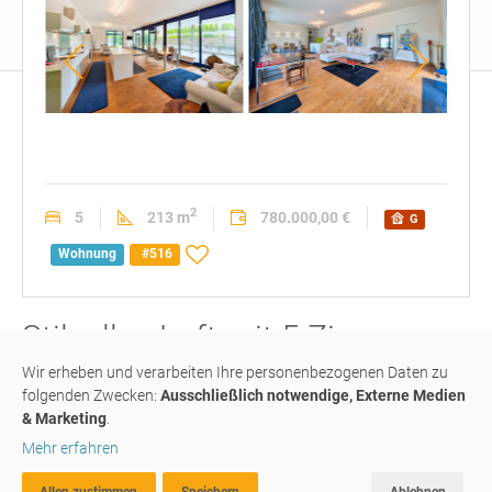
Modern
Wohnbereich
Gemü
eingerichtetes
zum
Wohn
Wohnzimmer
Wohlfühlen
das
mit
–
zum
2
5
213 m
780.000,00 €
G
Essbereich
warm
Verw
und
einlä
Wohnung
#516
stilvoll
eingerichtet
Stilvolles Loft mit 5 Zimmern -
mehr Raum fürs
Leben
Wir erheben und verarbeiten Ihre personenbezogenen Daten zu
folgenden Zwecken:
Ausschließlich notwendige, Externe Medien
& Marketing
.
39049
Sterzing / Vipiteno
Mehr erfahren