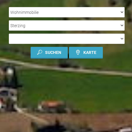
IMMOBILIENART
ORT
ART
DES
VERTRAGES
SUCHEN
KARTE