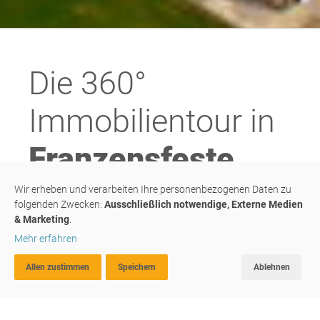
Die 360°
Immobilientour in
Franzensfeste
Wir erheben und verarbeiten Ihre personenbezogenen Daten zu
folgenden Zwecken:
Ausschließlich notwendige, Externe Medien
& Marketing
.
Mehr erfahren
Allen zustimmen
Speichern
Ablehnen
ERWEITERTE SUCHE
FAVORITEN
VERGLEICHEN
Wir geben Ihrem Leben Raum