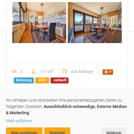
offenes
offenes
offe
Wohnzimmer
Wohnzimmer
Woh
mit
mit
mit
Essbereich
Essbereich
Essb
2
3
111 m
auf Anfrage
F
Wohnung
#321
verkauft
herrliche Aussichten: 3-Z-W
Wir erheben und verarbeiten Ihre personenbezogenen Daten zu
folgenden Zwecken:
Ausschließlich notwendige, Externe Medien
mit
Sonnenterrasse
& Marketing
.
Mehr erfahren
39049
Sterzing / Vipiteno
Allen zustimmen
Speichern
Ablehnen