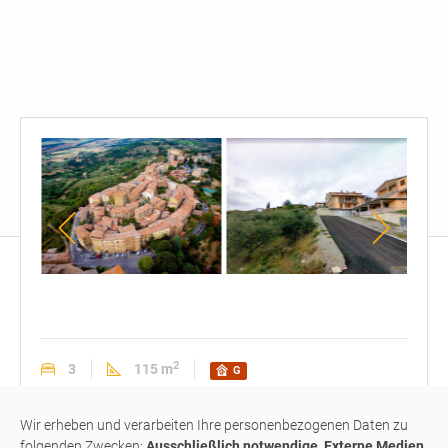
Panciale
Außenansicht
Balk
von
oben
2
3
115 m
G
Wohnung
#393
verkauft
Wir erheben und verarbeiten Ihre personenbezogenen Daten zu
folgenden Zwecken:
Ausschließlich notwendige, Externe Medien