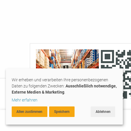
Wir erheben und verarbeiten Ihre personenbezogenen
Daten zu folgenden Zwecken:
Ausschließlich notwendige,
Externe Medien & Marketing
.
Symbolbild
Mehr erfahren
dient
Allen zustimmen
Speichern
Ablehnen
zur
Wir geben Ihrem Leben Raum
Veranschaulichung