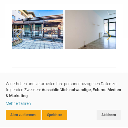
Große
Gang
Eing
Auslage
in
zwei
abge
auf Anfrage
E
"Zon
Wir erheben und verarbeiten Ihre personenbezogenen Daten zu
Geschäftslokal
#M023
vermietet
folgenden Zwecken:
Ausschließlich notwendige, Externe Medien
& Marketing
.
Mehr erfahren
Geschäftslokal im
Einkaufszentrum
"CityCenter"
Allen zustimmen
Speichern
Ablehnen
ERWEITERTE SUCHE
FAVORITEN
VERGLEICHEN