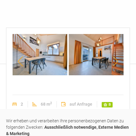
Wohnküche
Eingangsbereich
Küch
2
2
68 m
auf Anfrage
B
Wohnung
#M239
vermietet
Wir erheben und verarbeiten Ihre personenbezogenen Daten zu
folgenden Zwecken:
Ausschließlich notwendige, Externe Medien
& Marketing
.