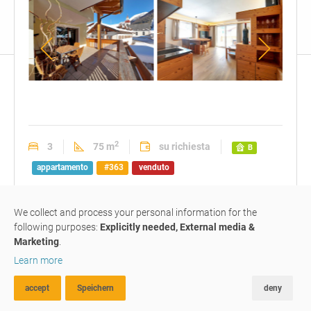
terrazza
esclusivo
esclu
con
soggiorno
sogg
vista
+
+
idilliaca
cucina
cuci
2
3
75 m
su richiesta
B
verso
appartamento
#363
venduto
il
centro
paese
We collect and process your personal information for the
trilocale moderno-rustico in
following purposes:
Explicitly needed, External media &
casa
clima
Marketing
.
Learn more
St. Jakob / S. Giacomo
,
39040
Val di
accept
Speichern
deny
Vizze
RICERCA AVANZATA
FAVORITI
CONFRONTA