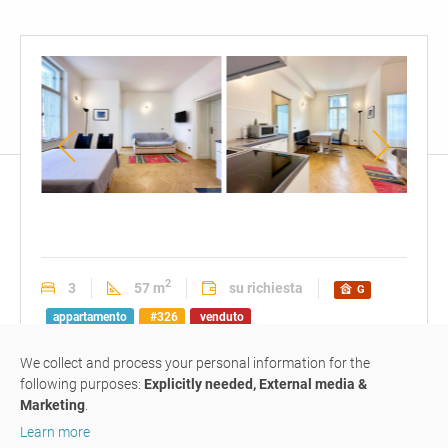
soggiorno
angolo
sogg
luminoso
cottura
con
con
ango
zona
cottu
2
3
57 m
su richiesta
G
pranzo
appartamento
#326
venduto
We collect and process your personal information for the
piccolo trilocale ristrutturato in
following purposes:
Explicitly needed, External media &
Marketing
.
stile
moderno
Learn more