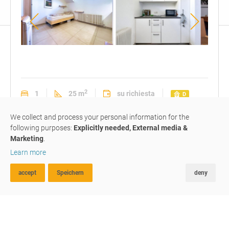
2
1
25 m
su richiesta
D
monolocale
#154
venduto
We collect and process your personal information for the
following purposes:
Explicitly needed, External media &
Marketing
.
oggetto di investimento:
Learn more
monolocale
rinnovato
accept
Speichern
deny
RICERCA AVANZATA
FAVORITI
CONFRONTA
39049
Vipiteno
Diamo spazio alla vostra vita.
Via S. Margherita: monolocale ben tenuto di 19 m² in un