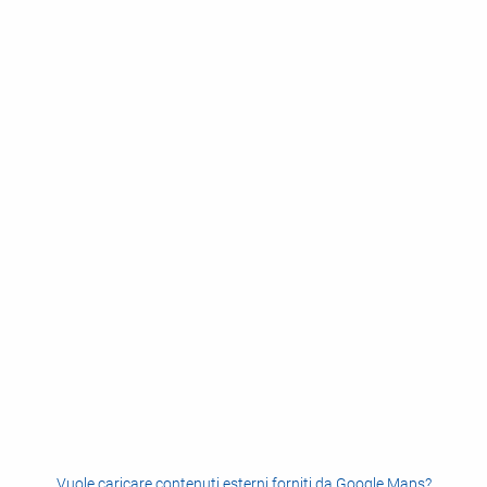
Vuole caricare contenuti esterni forniti da
Google Maps
?