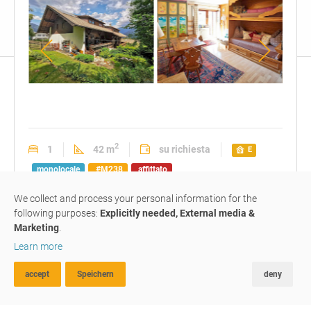
2
1
42 m
su richiesta
E
monolocale
#M238
affittato
We collect and process your personal information for the
following purposes:
Explicitly needed, External media &
monolocale soleggiato con
Marketing
.
balcone, giardino e posto
auto
Learn more
accept
Speichern
deny
St. Margarethenstraße / Via S.
RICERCA AVANZATA
FAVORITI
CONFRONTA
Margherita
,
39049
Vipiteno