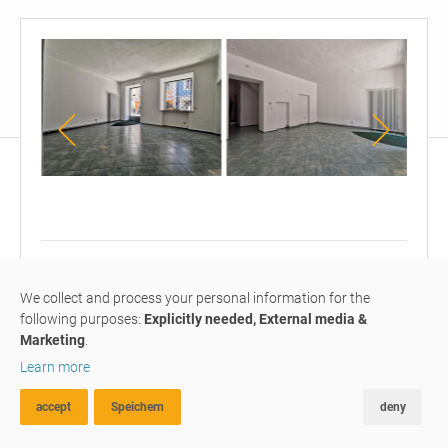
su richiesta
G
We collect and process your personal information for the
locale ufficio / negozio
#M044
affittato
following purposes:
Explicitly needed, External media &
Marketing
.
Learn more
locale commerciale in prima
fila al centro
assoluto
accept
Speichern
deny
RICERCA AVANZATA
FAVORITI
CONFRONTA