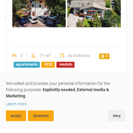
vista
vista
vista
dall'esterno
aerea
dall'
2
2
71 m
su richiesta
E
appartamento
#232
venduto
We collect and process your personal information for the
bilocale elegante con posto
following purposes:
Explicitly needed, External media &
auto
Marketing
.
Learn more
39040
Racines
accept
Speichern
deny
RICERCA AVANZATA
FAVORITI
CONFRONTA
Questo ampio bilocale è stato ristrutturato pochi anni fa e