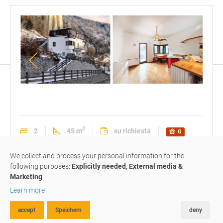
vista
cucina
cuci
esterna
abitabile
abita
con
accesso
2
2
45 m
su richiesta
G
al
appartamento
#214
venduto
balcone
We collect and process your personal information for the
following purposes:
Explicitly needed, External media &
Marketing
.
bilocale con balcone - prezzo
Learn more
vantaggioso
accept
Speichern
deny
RICERCA AVANZATA
FAVORITI
CONFRONTA