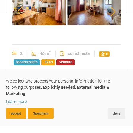
soggiorno
soggiorno
ango
luminoso
con
cottu
con
angolo
angolo
cottura
2
2
46 m
su richiesta
E
cottura
appartamento
#249
venduto
We collect and process your personal information for the
app. di 2 stanze con ripostiglio
following purposes:
Explicitly needed, External media &
e
balcone
Marketing
.
Learn more
Färbe / Via Färbe
,
39041
Colle Isarco
accept
Speichern
deny
RICERCA AVANZATA
FAVORITI
CONFRONTA
Colle Isarco: si vende questo piccolo bilocale al 3° piano