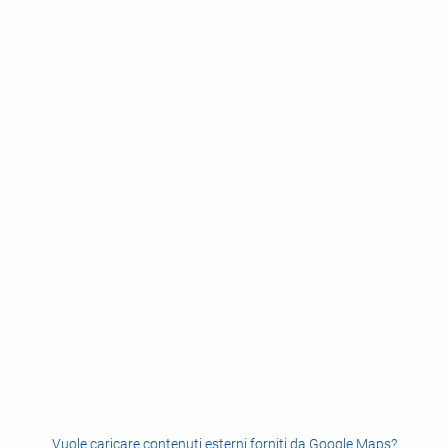
Vuole caricare contenuti esterni forniti da
Google Maps
?