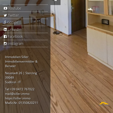
Youtube
Twitter
Google
LinkedIn
Facebook
Instagram
Immobilien Siller
Immobilienvermittler &
Berater
Neustadt 26 |
Sterzing
39049
Südtirol - IT
Tel +39 0472 767022
mail@siller.immo
https://siller.immo
MwSt.Nr. 01350820211